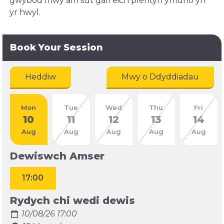
gwybod mwy am sut gall eich plentyn ymuno yn
yr hwyl.
Book Your Session
Heddiw
Mwy o Ddyddiadau
Mon
Tue
Wed
Thu
Fri
10
11
12
13
14
Aug
Aug
Aug
Aug
Aug
Dewiswch Amser
17:00
Rydych chi wedi dewis
10/08/26 17:00