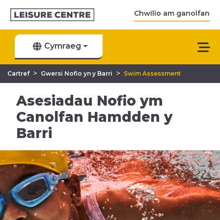
Chwilio am ganolfan
Cymraeg
>
>
Cartref
Gwersi Nofio yn y Barri
Swim Assessment
Asesiadau Nofio ym
Canolfan Hamdden y
Barri