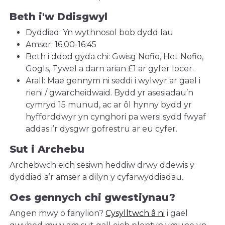
Beth i'w Ddisgwyl
Dyddiad: Yn wythnosol bob dydd Iau
Amser: 16:00-16:45
Beth i ddod gyda chi: Gwisg Nofio, Het Nofio,
Gogls, Tywel a darn arian £1 ar gyfer locer.
Arall: Mae gennym ni seddi i wylwyr ar gael i
rieni / gwarcheidwaid. Bydd yr asesiadau’n
cymryd 15 munud, ac ar ôl hynny bydd yr
hyfforddwyr yn cynghori pa wersi sydd fwyaf
addas i’r dysgwr gofrestru ar eu cyfer.
Sut i Archebu
Archebwch eich sesiwn heddiw drwy ddewis y
dyddiad a’r amser a dilyn y cyfarwyddiadau.
Oes gennych chi gwestiynau?
Angen mwy o fanylion?
Cysylltwch â ni
i gael