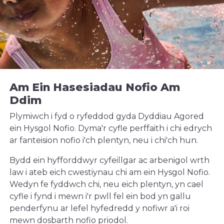
Am Ein Hasesiadau Nofio Am
Ddim
Plymiwch i fyd o ryfeddod gyda Dyddiau Agored
ein Hysgol Nofio. Dyma'r cyfle perffaith i chi edrych
ar fanteision nofio i'ch plentyn, neu i chi'ch hun.
Bydd ein hyfforddwyr cyfeillgar ac arbenigol wrth
law i ateb eich cwestiynau chi am ein Hysgol Nofio.
Wedyn fe fyddwch chi, neu eich plentyn, yn cael
cyfle i fynd i mewn i'r pwll fel ein bod yn gallu
penderfynu ar lefel hyfedredd y nofiwr a'i roi
mewn dosbarth nofio priodol.