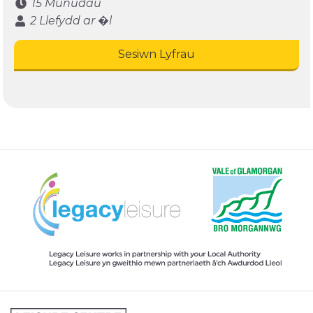
15 Munudau
2 Llefydd ar �l
Sesiwn Lyfrau