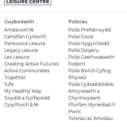
Gwybodaeth
Polisïau
Amdanom Ni
Polisi Preifatrwydd
Canolfan Gymorth
Polisi Cwcis
Parkwood Leisure
Polisi Hygyrchedd
Legacy Leisure
Polisi Diogelu
Lex Leisure
Polisi Caethwasiaeth
Creating Active Futures
Fodern
Active Communities
Polisi Bwlch Cyflog
Together
Rhywiol
1Life
Polisi Cydraddoldeb,
My Healthy Way
Amrywiaeth a
Swyddi a Gyrfaoedd
Chynhwysiant
Cysylltwch â Ni
Ffurflen Mynediad i’r
Pwnc
Telerau ac Amodau