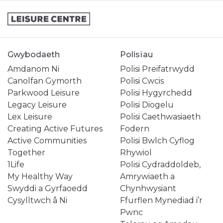
Gwybodaeth
Polisïau
Amdanom Ni
Polisi Preifatrwydd
Canolfan Gymorth
Polisi Cwcis
Parkwood Leisure
Polisi Hygyrchedd
Legacy Leisure
Polisi Diogelu
Lex Leisure
Polisi Caethwasiaeth
Creating Active Futures
Fodern
Active Communities
Polisi Bwlch Cyflog
Together
Rhywiol
1Life
Polisi Cydraddoldeb,
My Healthy Way
Amrywiaeth a
Swyddi a Gyrfaoedd
Chynhwysiant
Cysylltwch â Ni
Ffurflen Mynediad i’r
Pwnc