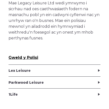
Mae Legacy Leisure Ltd wedi ymrwymo i
sicrhau nad oes caethwasiaeth fodern na
masnachu pobl yn ein cadwyni cyflenwi nac yn
unrhyw ran o'n busnes. Mae ein polisïau
mewnol yn ailadrodd ein hymrwymiad i
weithredu'n foesegol ac yn onest ym mhob
perthynas fusnes.
Gweld y Polisi
Lex Leisure
Parkwood Leisure
1Life