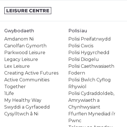
Gwybodaeth
Polisïau
Amdanom Ni
Polisi Preifatrwydd
Canolfan Gymorth
Polisi Cwcis
Parkwood Leisure
Polisi Hygyrchedd
Legacy Leisure
Polisi Diogelu
Lex Leisure
Polisi Caethwasiaeth
Creating Active Futures
Fodern
Active Communities
Polisi Bwlch Cyflog
Together
Rhywiol
1Life
Polisi Cydraddoldeb,
My Healthy Way
Amrywiaeth a
Swyddi a Gyrfaoedd
Chynhwysiant
Cysylltwch â Ni
Ffurflen Mynediad i’r
Pwnc