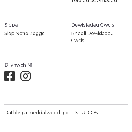
Telerau ac Amodau
Siopa
Dewisiadau Cwcis
Siop Nofio Zoggs
Rheoli Dewisiadau
Cwcis
Dilynwch Ni
Datblygu meddalwedd gan ioSTUDIOS