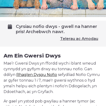
Cyrsiau nofio dwys - gwell na hanner
pris! Archebwch nawr.
Telerau ac Amodau
Am Ein Gwersi Dwys
Mae’r Gwersi Dwys yn ffordd wych i blant wneud
cynnydd yn gyflym drwy eu tonnau nofio. Gan
ddilyn
Rhaglen Dysgu Nofio
sefydliad Nofio Cymru
ar gyfer tonnau 1 i 7, mae'r gwersi wythnos o hyd
yma’n helpu eich plentyn i nofio'n Ddiogelach, yn
Ddoethach, ac yn Gryfach.
Ar gael yn ystod pob gwyliau a hanner tymor (ac