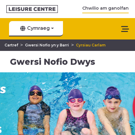
Chwilio am ganolfan
Cymraeg
>
>
Cartref
Gwersi Nofio yn y Barri
Cyrsiau Carlam
Gwersi Nofio Dwys