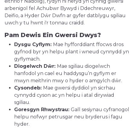
eithrio'r Nadolig), rydyn ni hefyd yn cynnig gwersi
arbenigol fel Achubwr Bywyd i Ddechreuwyr,
Deifio, a Hyder Dŵr Dwfn ar gyfer datblygu sgiliau
uwch y tu hwnt i'r tonnau craidd.
Pam Dewis Ein Gwersi Dwys?
Dysgu Cyflym:
Mae hyfforddiant ffocws dros
gyfnod byr yn helpu plant i wneud cynnydd yn
gyflymach.
Diogelwch Dŵr:
Mae sgiliau diogelwch
hanfodol yn cael eu haddysgu’n gyflym er
mwyn meithrin mwy o hyder o amgylch dŵr.
Cysondeb:
Mae gwersi dyddiol yn sicrhau
cynnydd cyson ac yn helpu i atal dirywiad
sgiliau.
Goresgyn Rhwystrau:
Gall sesiynau cyfranogol
helpu nofwyr petrusgar neu bryderus i fagu
hyder.