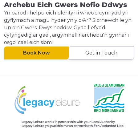
Archebu Eich Gwers Nofio Ddwys
Yn barod i helpu eich plentyn i wneud cynnydd yn
gyflymach a magu hyder yn y dŵr? Sicrhewch le yn
un o'n Gwersi Dwys heddiw. Gyda llefydd
cyfyngedig ar gael, argymhellir archebu'n gynnar i
osgoi cael eich siomi.
Book Now
Get in Touch