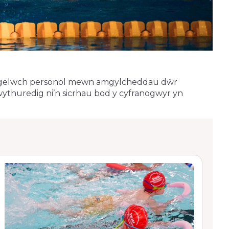
a diogelwch personol mewn amgylcheddau dŵr
thuredig ni’n sicrhau bod y cyfranogwyr yn