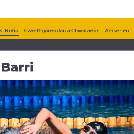
i Nofio
Gweithgareddau a Chwaraeon
Amserlen
Aelodaeth
My Healthy Way
Digwyddiadau i Ddod
 Barri