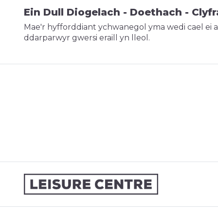
Ein Dull Diogelach - Doethach - Clyf
Mae'r hyfforddiant ychwanegol yma wedi cael ei 
ddarparwyr gwersi eraill yn lleol.