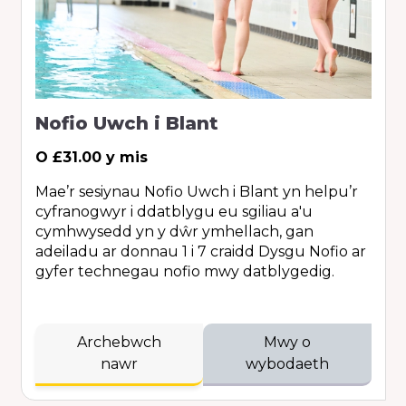
Nofio Uwch i Blant
O £31.00 y mis
Mae’r sesiynau Nofio Uwch i Blant yn helpu’r
cyfranogwyr i ddatblygu eu sgiliau a'u
cymhwysedd yn y dŵr ymhellach, gan
adeiladu ar donnau 1 i 7 craidd Dysgu Nofio ar
gyfer technegau nofio mwy datblygedig.
Archebwch
Mwy o
nawr
wybodaeth