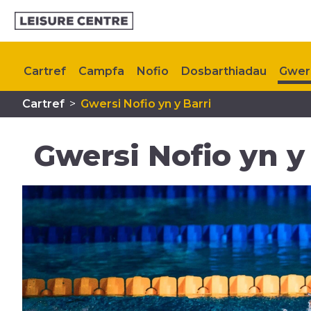
Cartref
Campfa
Nofio
Dosbarthiadau
Gwers
Cartref
>
Gwersi Nofio yn y Barri
Gweithgareddau i Blant
Cynllunio eich Ymweliad
Gwersi Nofio yn y