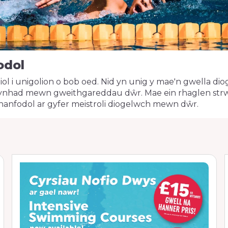
odol
diol i unigolion o bob oed. Nid yn unig y mae'n gwell
nhad mewn gweithgareddau dŵr. Mae ein rhaglen strwy
 hanfodol ar gyfer meistroli diogelwch mewn dŵr.