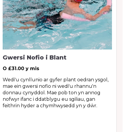
Gwersi Nofio i Blant
G
B
O £31.00 y mis
O 
Wedi'u cynllunio ar gyfer plant oedran ysgol,
mae ein gwersi nofio ni wedi'u rhannu'n
Ma
donnau cynyddol. Mae pob ton yn annog
ba
nofwyr ifanc i ddatblygu eu sgiliau, gan
mi
feithrin hyder a chymhwysedd yn y dŵr.
i 
hw
gy