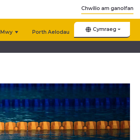
Chwilio am ganolfan
Cymraeg
Mwy
Porth Aelodau
Cysylltu â Ni