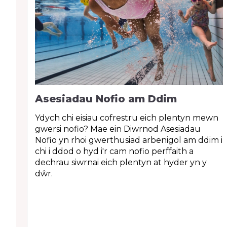
Asesiadau Nofio am Ddim
Ydych chi eisiau cofrestru eich plentyn mewn
gwersi nofio? Mae ein Diwrnod Asesiadau
r
Nofio yn rhoi gwerthusiad arbenigol am ddim i
chi i ddod o hyd i'r cam nofio perffaith a
dechrau siwrnai eich plentyn at hyder yn y
th
dŵr.