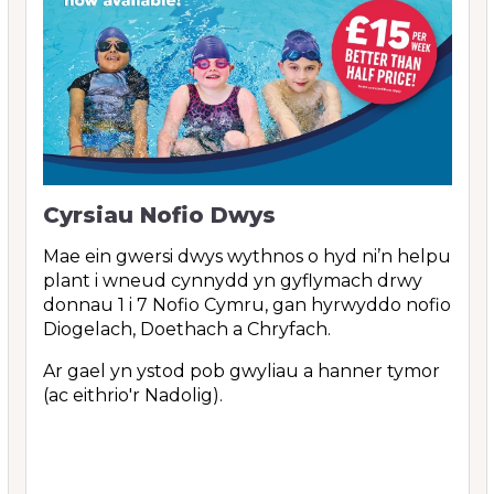
Cyrsiau Nofio Dwys
Mae ein gwersi dwys wythnos o hyd ni’n helpu
plant i wneud cynnydd yn gyflymach drwy
donnau 1 i 7 Nofio Cymru, gan hyrwyddo nofio
Diogelach, Doethach a Chryfach.
Ar gael yn ystod pob gwyliau a hanner tymor
(ac eithrio'r Nadolig).