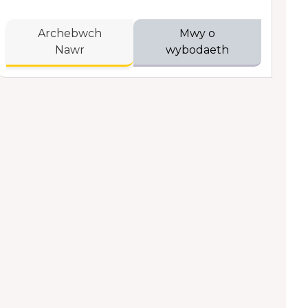
Archebwch
Mwy o
Nawr
wybodaeth