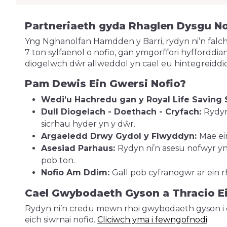
Partneriaeth gyda Rhaglen Dysgu No
Yng Nghanolfan Hamdden y Barri, rydyn ni’n falch
7 ton sylfaenol o nofio, gan ymgorffori hyffordd
diogelwch dŵr allweddol yn cael eu hintegreiddio
Pam Dewis Ein Gwersi Nofio?
Wedi’u Hachredu gan y Royal Life Saving 
Dull Diogelach - Doethach - Cryfach:
Rydyn
sicrhau hyder yn y dŵr.
Argaeledd Drwy Gydol y Flwyddyn:
Mae ei
Asesiad Parhaus:
Rydyn ni’n asesu nofwyr yn
pob ton.
Nofio Am Ddim:
Gall pob cyfranogwr ar ein
Cael Gwybodaeth Gyson a Thracio 
Rydyn ni’n credu mewn rhoi gwybodaeth gyson i ch
eich siwrnai nofio.
Cliciwch yma i fewngofnodi
.