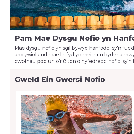
Pam Mae Dysgu Nofio yn Hanf
Mae dysgu nofio yn sgil bywyd hanfodol sy'n fud
amrywiol ond mae hefyd yn meithrin hyder a mwy
cwblhau pob un o'r 8 ton o hyfedredd nofio, sy'n
Gweld Ein Gwersi Nofio