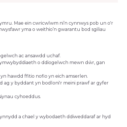
Cymru. Mae ein cwricwlwm ni’n cynnwys pob un o'r
nhwysfawr yma o weithio’n gwarantu bod sgiliau
diogelwch ac ansawdd uchaf.
ar ymwybyddiaeth o ddiogelwch mewn dŵr, gan
yn hawdd ffitio nofio yn eich amserlen.
 ag y byddant yn bodloni'r meini prawf ar gyfer
esiynau cyhoeddus.
h cynnydd a chael y wybodaeth ddiweddaraf ar hyd