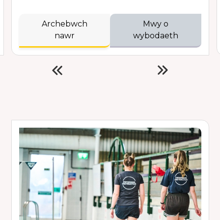
Archebwch
Mwy o
nawr
wybodaeth