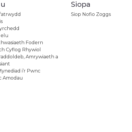
au
Siopa
ifatrwydd
Siop Nofio Zoggs
is
gyrchedd
gelu
ethwasiaeth Fodern
lch Cyflog Rhywiol
draddoldeb, Amrywiaeth a
iant
Mynediad i’r Pwnc
ac Amodau