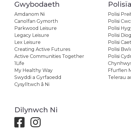
Gwybodaeth
Polisï
Amdanom Ni
Polisi Pre
Canolfan Gymorth
Polisi Cwc
Parkwood Leisure
Polisi Hy
Legacy Leisure
Polisi Dio
Lex Leisure
Polisi Ca
Creating Active Futures
Polisi Bw
Active Communities Together
Polisi Cy
1Life
Chynhwys
My Healthy Way
Ffurflen 
Swyddi a Gyrfaoedd
Telerau 
Cysylltwch â Ni
Dilynwch Ni