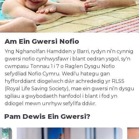
Am Ein Gwersi Nofio
Yng Nghanolfan Hamdden y Barri, rydyn ni’n cynnig
gwersi nofio cynhwysfawr i blant oedran ysgol, sy'n
cwmpasu Tonnau 1 i 7 o Raglen Dysgu Nofio
sefydliad Nofio Cymru. Wedi'u hategu gan
hyfforddiant diogelwch dŵr achrededig yr RLSS
(Royal Life Saving Society), mae ein gwersi ni’n dysgu
sgiliau a gwybodaeth hanfodol i blant i fod yn
ddiogel mewn unrhyw sefyllfa ddŵr.
Pam Dewis Ein Gwersi?