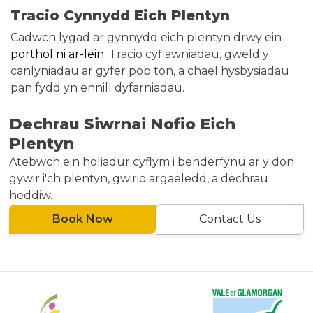
Tracio Cynnydd Eich Plentyn
Cadwch lygad ar gynnydd eich plentyn drwy ein
porthol ni ar-lein
. Tracio cyflawniadau, gweld y
canlyniadau ar gyfer pob ton, a chael hysbysiadau
pan fydd yn ennill dyfarniadau.
Dechrau Siwrnai Nofio Eich
Plentyn
Atebwch ein holiadur cyflym i benderfynu ar y don
gywir i'ch plentyn, gwirio argaeledd, a dechrau
heddiw.
Book Now
Contact Us