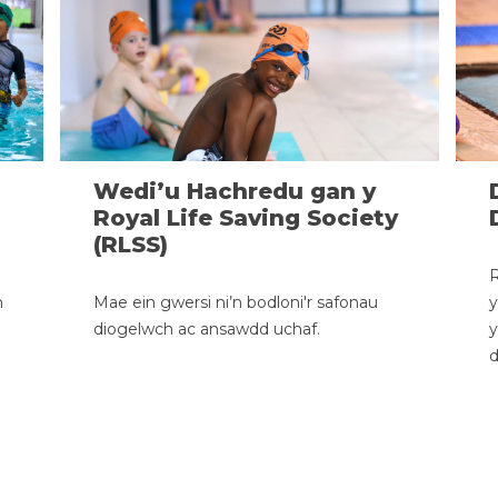
Wedi’u Hachredu gan y
Royal Life Saving Society
(RLSS)
R
n
Mae ein gwersi ni’n bodloni'r safonau
y
diogelwch ac ansawdd uchaf.
d