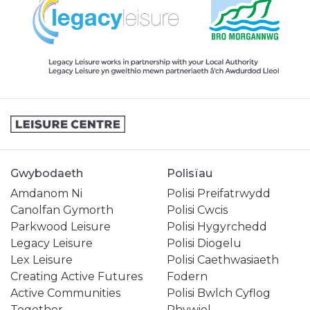
Gwybodaeth
Polisïau
Amdanom Ni
Polisi Preifatrwydd
Canolfan Gymorth
Polisi Cwcis
Parkwood Leisure
Polisi Hygyrchedd
Legacy Leisure
Polisi Diogelu
Lex Leisure
Polisi Caethwasiaeth
Creating Active Futures
Fodern
Active Communities
Polisi Bwlch Cyflog
Together
Rhywiol