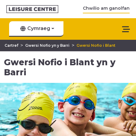
Chwilio am ganolfan
Cymraeg
>
>
Cartref
Gwersi Nofio yn y Barri
Gwersi Nofio i Blant
Gwersi Nofio i Blant yn y
Barri