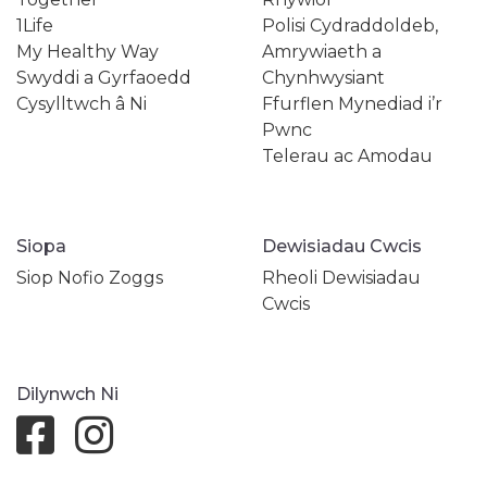
1Life
Polisi Cydraddoldeb,
My Healthy Way
Amrywiaeth a
Swyddi a Gyrfaoedd
Chynhwysiant
Cysylltwch â Ni
Ffurflen Mynediad i’r
Pwnc
Telerau ac Amodau
Siopa
Dewisiadau Cwcis
Siop Nofio Zoggs
Rheoli Dewisiadau
Cwcis
Dilynwch Ni