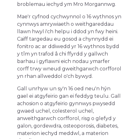
broblemau iechyd ym Mro Morgannwg.
Mae'r cyfnod cychwynnol o 16 wythnos yn
cynnwys amrywiaeth o weithgareddau
llawn hwyl i'ch helpu i ddod yn fwy heini.
Caiff targedau eu gosod a chynnydd ei
fonitro ac ar ddiwedd yr 16 wythnos bydd
y tîm yn trafod â chi ffyrdd y gallwch
barhau i gyflawni eich nodau ymarfer
corff trwy wneud gweithgarwch corfforol
yn rhan allweddol o'ch bywyd.
Gall unrhyw un sy'n 16 oed neu'n hŷn
gael ei atgyfeirio gan ei feddyg teulu. Gall
achosion o atgyfeirio gynnwys pwysedd
gwaed uchel, colesterol uchel,
anweithgarwch corfforol, risg o glefyd y
galon, gordewdra, osteoporosis, diabetes,
materion iechyd meddwl, a materion