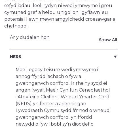
sefydliadau lleol, rydyn ni wedi ymrwymo i greu
cymuned gref a helpu unigolion i gyflawni eu
potensial llawn mewn amgylchedd croesawgar a
chefnogol.
Ar y dudalen hon
Show All
NERS
Mae Legacy Leisure wedi ymrwymo i
annog ffyrdd iachach o fyw a
gweithgarwch corfforol i'r rheiny sydd ei
angen fwyaf. Mae'r Cynllun Cenedlaethol
i Atgyfeirio Cleifion i Wneud Ymarfer Corff
(NERS) yn fenter a ariennir gan
Lywodraeth Cymru sydd â'r nod o wneud
gweithgarwch corfforol yn ffordd
newydd o fyw i bobl sy'n dioddef o