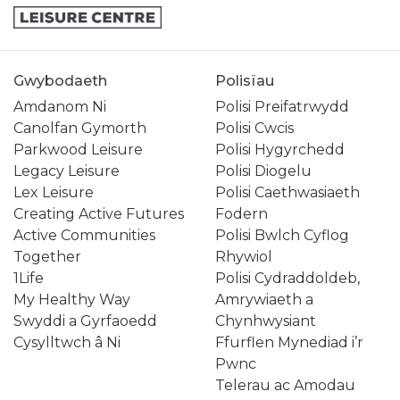
Gwybodaeth
Polisïau
Amdanom Ni
Polisi Preifatrwydd
Canolfan Gymorth
Polisi Cwcis
Parkwood Leisure
Polisi Hygyrchedd
Legacy Leisure
Polisi Diogelu
Lex Leisure
Polisi Caethwasiaeth
Creating Active Futures
Fodern
Active Communities
Polisi Bwlch Cyflog
Together
Rhywiol
1Life
Polisi Cydraddoldeb,
My Healthy Way
Amrywiaeth a
Swyddi a Gyrfaoedd
Chynhwysiant
Cysylltwch â Ni
Ffurflen Mynediad i’r
Pwnc
Telerau ac Amodau