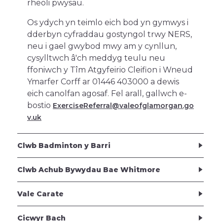
rheoli pwysau.
Os ydych yn teimlo eich bod yn gymwys i
dderbyn cyfraddau gostyngol trwy NERS,
neu i gael gwybod mwy am y cynllun,
cysylltwch â'ch meddyg teulu neu
ffoniwch y Tîm Atgyfeirio Cleifion i Wneud
Ymarfer Corff ar 01446 403000 a dewis
eich canolfan agosaf. Fel arall, gallwch e-
bostio
ExerciseReferral@valeofglamorgan.go
v.uk
Clwb Badminton y Barri
Clwb Achub Bywydau Bae Whitmore
Vale Carate
Cicwyr Bach