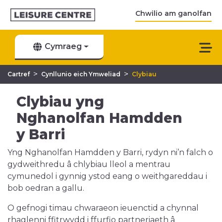
Chwilio am ganolfan
Cymraeg
>
>
Cartref
Cynllunio eich Ymweliad
Clybiau
Clybiau yng
Nghanolfan Hamdden
y Barri
Yng Nghanolfan Hamdden y Barri, rydyn ni’n falch o
gydweithredu â chlybiau lleol a mentrau
cymunedol i gynnig ystod eang o weithgareddau i
bob oedran a gallu.
O gefnogi timau chwaraeon ieuenctid a chynnal
rhaglenni ffitrwydd i ffurfio partneriaeth â