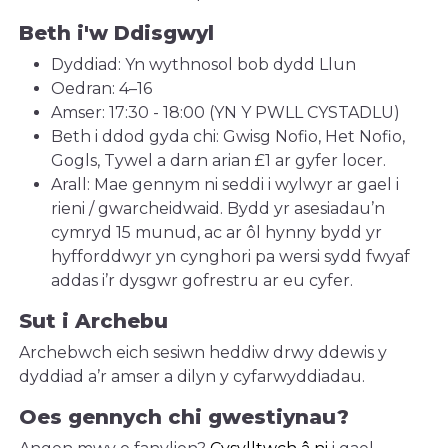
Beth i'w Ddisgwyl
Dyddiad: Yn wythnosol bob dydd Llun
Oedran: 4–16
Amser: 17:30 - 18:00 (YN Y PWLL CYSTADLU)
Beth i ddod gyda chi: Gwisg Nofio, Het Nofio,
Gogls, Tywel a darn arian £1 ar gyfer locer.
Arall: Mae gennym ni seddi i wylwyr ar gael i
rieni / gwarcheidwaid. Bydd yr asesiadau’n
cymryd 15 munud, ac ar ôl hynny bydd yr
hyfforddwyr yn cynghori pa wersi sydd fwyaf
addas i’r dysgwr gofrestru ar eu cyfer.
Sut i Archebu
Archebwch eich sesiwn heddiw drwy ddewis y
dyddiad a’r amser a dilyn y cyfarwyddiadau.
Oes gennych chi gwestiynau?