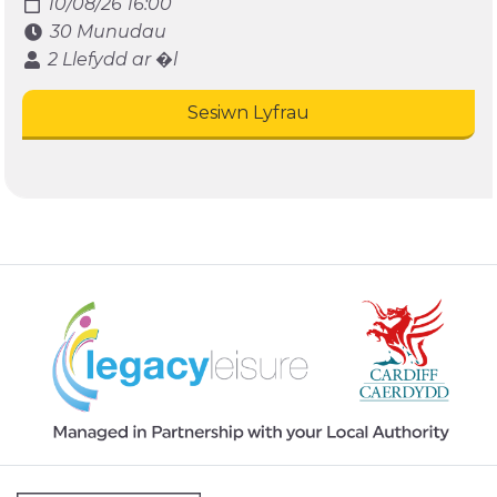
10/08/26 16:00
30 Munudau
2 Llefydd ar �l
Sesiwn Lyfrau