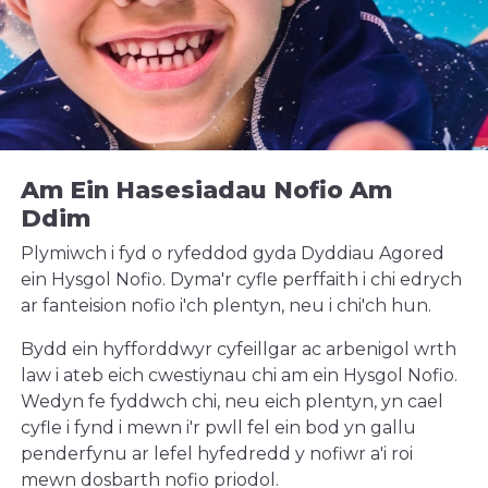
Am Ein Hasesiadau Nofio Am
Ddim
Plymiwch i fyd o ryfeddod gyda Dyddiau Agored
ein Hysgol Nofio. Dyma'r cyfle perffaith i chi edrych
ar fanteision nofio i'ch plentyn, neu i chi'ch hun.
Bydd ein hyfforddwyr cyfeillgar ac arbenigol wrth
law i ateb eich cwestiynau chi am ein Hysgol Nofio.
Wedyn fe fyddwch chi, neu eich plentyn, yn cael
cyfle i fynd i mewn i'r pwll fel ein bod yn gallu
penderfynu ar lefel hyfedredd y nofiwr a'i roi
mewn dosbarth nofio priodol.