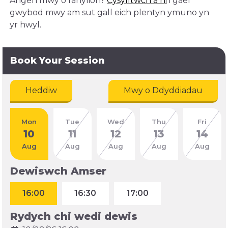
Angen mwy o fanylion?
Cysylltwch â ni
i gael
gwybod mwy am sut gall eich plentyn ymuno yn
yr hwyl.
Book Your Session
Heddiw
Mwy o Ddyddiadau
Mon
Tue
Wed
Thu
Fri
10
11
12
13
14
Aug
Aug
Aug
Aug
Aug
Dewiswch Amser
16:00
16:30
17:00
Rydych chi wedi dewis