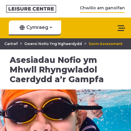
Chwilio am ganolfan
Cymraeg
>
>
Cartref
Gwersi Nofio Yng Nghaerdydd
Swim Assessment
Asesiadau Nofio ym
Mhwll Rhyngwladol
Caerdydd a’r Gampfa