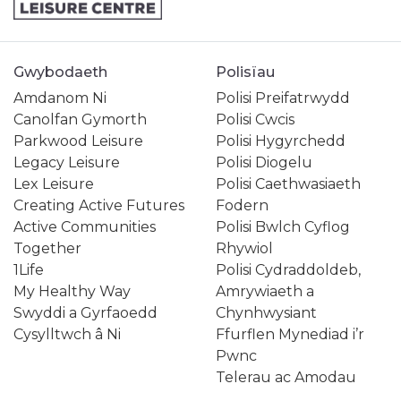
Gwybodaeth
Polisïau
Amdanom Ni
Polisi Preifatrwydd
Canolfan Gymorth
Polisi Cwcis
Parkwood Leisure
Polisi Hygyrchedd
Legacy Leisure
Polisi Diogelu
Lex Leisure
Polisi Caethwasiaeth
Creating Active Futures
Fodern
Active Communities
Polisi Bwlch Cyflog
Together
Rhywiol
1Life
Polisi Cydraddoldeb,
My Healthy Way
Amrywiaeth a
Swyddi a Gyrfaoedd
Chynhwysiant
Cysylltwch â Ni
Ffurflen Mynediad i’r
Pwnc
Telerau ac Amodau