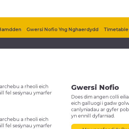
 Hamdden
Gwersi Nofio Yng Nghaerdydd
Timetable
ch ymweliad
Cysylltu â Ni
Gweithgareddau a Chwar
Gwersi Nofio
archebu a rheoli eich
ll fel sesiynau ymarfer
Does dim angen colli eili
eich galluogi i gadw golw
canlyniadau ar gyfer pob
yn ennill dyfarniad.
archebu a rheoli eich
ll fel sesiynau ymarfer