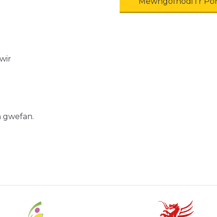
Mewngofnodi I'r Po
wir
n gwefan.