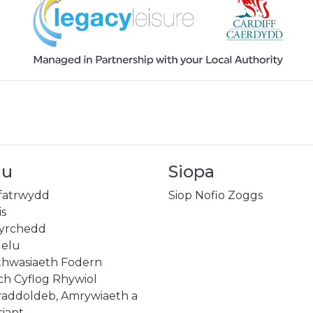
au
Siopa
ifatrwydd
Siop Nofio Zoggs
is
gyrchedd
gelu
ethwasiaeth Fodern
lch Cyflog Rhywiol
draddoldeb, Amrywiaeth a
iant