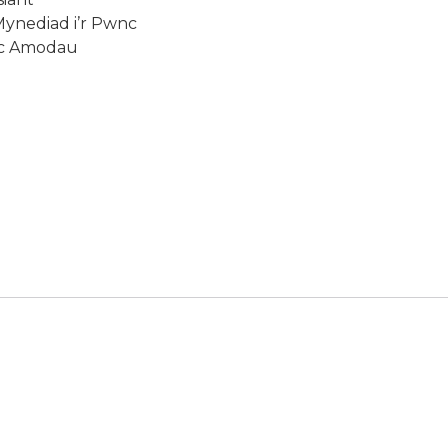
Mynediad i’r Pwnc
ac Amodau