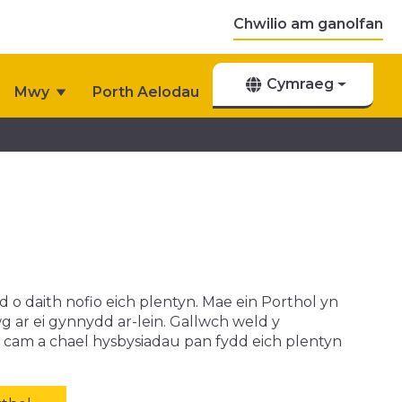
Chwilio am ganolfan
Cymraeg
Mwy
Porth Aelodau
aeon
Digwyddiadau i Ddod
ad o daith nofio eich plentyn. Mae ein Porthol yn
g ar ei gynnydd ar-lein. Gallwch weld y
 cam a chael hysbysiadau pan fydd eich plentyn