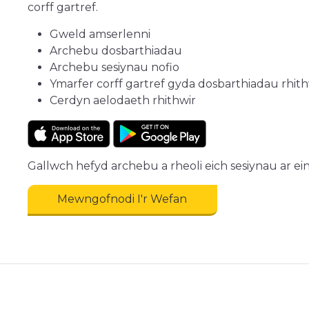
corff gartref.
Gweld amserlenni
Archebu dosbarthiadau
Archebu sesiynau nofio
Ymarfer corff gartref gyda dosbarthiadau rhith
Cerdyn aelodaeth rhithwir
Gallwch hefyd archebu a rheoli eich sesiynau ar ei
Mewngofnodi I'r Wefan