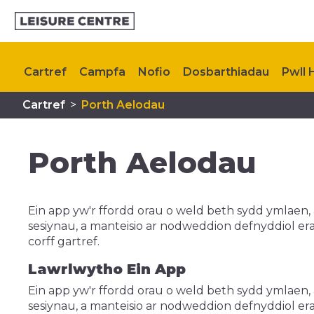
Cartref
Campfa
Nofio
Dosbarthiadau
Pwll
Cartref
>
Porth Aelodau
Aelodaeth
Gweithgareddau Plant
Cynllunio ei
Porth Aelodau
Ein app yw'r ffordd orau o weld beth sydd ymlaen, 
sesiynau, a manteisio ar nodweddion defnyddiol erai
corff gartref.
Lawrlwytho Ein App
Ein app yw'r ffordd orau o weld beth sydd ymlaen, 
sesiynau, a manteisio ar nodweddion defnyddiol erai