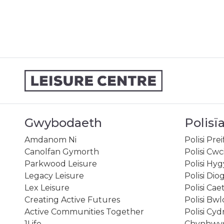
Gwybodaeth
Polisï
Amdanom Ni
Polisi Pre
Canolfan Gymorth
Polisi Cwc
Parkwood Leisure
Polisi Hy
Legacy Leisure
Polisi Dio
Lex Leisure
Polisi Ca
Creating Active Futures
Polisi Bw
Active Communities Together
Polisi Cy
1Life
Chynhwys