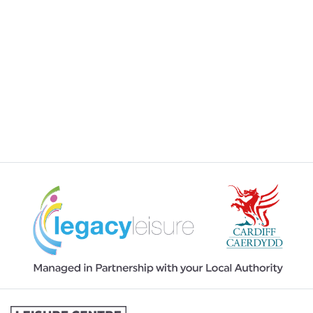
CHWRTIAU
LLOGI LLEOLIAD YN Y GANOLFAN
PRENTISIAETHAU YN Y GANOLFAN
RHEWI FY AELODAETH DEBYD
UNIONGYRCHOL
RHEWI FY AELODAETH FLYNYDDOL SYDD
WEDI'I THALU'N LLAWN
RHEWI FY NGWERSI NOFIO
YMHOLIAD
YMHOLIAD CYFFREDINOL
YMUNO Â RHAGLEN GWERSI NOFIO