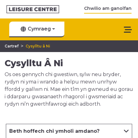
Chwilio am ganolfan
Cymraeg
>
Cartref
Cysylltu â Ni
Cysylltu Â Ni
Os oes gennych chi gwestiwn, sylw neu bryder,
rydyn ni yma i wrando a helpu mewn unrhyw
ffordd y gallwn ni. Mae ein tîm yn gwneud eu gorau
i ddarparu gwasanaeth rhagorol i gwsmeriaid ac
rydyn ni’n gwerthfawrogi eich adborth.
Beth hoffech chi ymholi amdano?