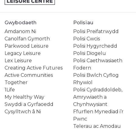
Gwybodaeth
Polisïau
Amdanom Ni
Polisi Preifatrwydd
Canolfan Gymorth
Polisi Cwcis
Parkwood Leisure
Polisi Hygyrchedd
Legacy Leisure
Polisi Diogelu
Lex Leisure
Polisi Caethwasiaeth
Creating Active Futures
Fodern
Active Communities
Polisi Bwlch Cyflog
Together
Rhywiol
1Life
Polisi Cydraddoldeb,
My Healthy Way
Amrywiaeth a
Swyddi a Gyrfaoedd
Chynhwysiant
Cysylltwch â Ni
Ffurflen Mynediad i’r
Pwnc
Telerau ac Amodau