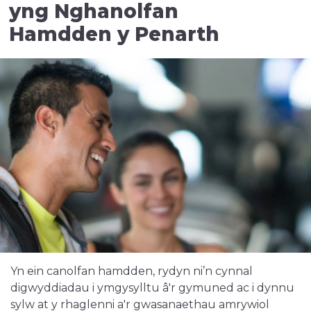
yng Nghanolfan
Hamdden y Penarth
Yn ein canolfan hamdden, rydyn ni’n cynnal
digwyddiadau i ymgysylltu â'r gymuned ac i dynnu
sylw at y rhaglenni a'r gwasanaethau amrywiol