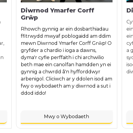
Diwrnod Ymarfer Corff
D
Grŵp
n
Cy
Rhowch gynnig ar ein dosbarthiadau
ei
ffitrwydd mwyaf poblogaidd am ddim
ei
r,
mewn Diwrnod Ymarfer Corff Grŵp! O
cy
gryfder a chardio i ioga a dawns,
a 
en
dyma'r cyfle perffaith i chi archwilio
sy
beth mae ein canolfan hamdden yn ei
is
gynnig a chwrdd â'n hyfforddwyr
di
arbenigol. Cliciwch ar y ddolen isod am
fwy o wybodaeth am y diwrnod a sut i
ddod iddo!
Mwy o Wybodaeth