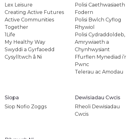
Lex Leisure
Polisi Caethwasiaeth
Creating Active Futures
Fodern
Active Communities
Polisi Bwlch Cyflog
Together
Rhywiol
1Life
Polisi Cydraddoldeb,
My Healthy Way
Amrywiaeth a
Swyddi a Gyrfaoedd
Chynhwysiant
Cysylltwch â Ni
Ffurflen Mynediad i’r
Pwnc
Telerau ac Amodau
Siopa
Dewisiadau Cwcis
Siop Nofio Zoggs
Rheoli Dewisiadau
Cwcis