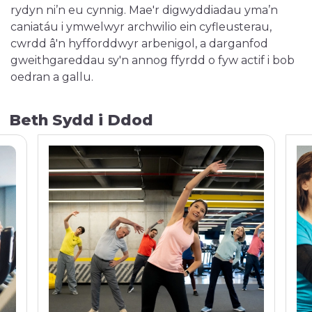
rydyn ni’n eu cynnig. Mae'r digwyddiadau yma’n
caniatáu i ymwelwyr archwilio ein cyfleusterau,
cwrdd â'n hyfforddwyr arbenigol, a darganfod
gweithgareddau sy'n annog ffyrdd o fyw actif i bob
oedran a gallu.
Beth Sydd i Ddod