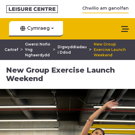
Chwilio am ganolfan
Cymraeg
Gwersi Nofio
New Group
Digwyddiadau
>
>
>
Cartref
Yng
Exercise Launch
i Ddod
Nghaerdydd
Weekend
New Group Exercise Launch
Weekend