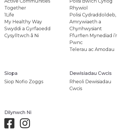
Active Communities
Polisi Bwlch Cyflog
Together
Rhywiol
1Life
Polisi Cydraddoldeb,
My Healthy Way
Amrywiaeth a
Swyddi a Gyrfaoedd
Chynhwysiant
Cysylltwch â Ni
Ffurflen Mynediad i’r
Pwnc
Telerau ac Amodau
Siopa
Dewisiadau Cwcis
Siop Nofio Zoggs
Rheoli Dewisiadau
Cwcis
Dilynwch Ni