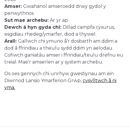
Amser:
Gwahanol amseroedd drwy gydol y
penwythnos
Sut mae archebu:
Ar yr ap
Dewch â hyn gyda chi:
Dillad campfa cysurus,
esgidiau rhedeg/ymarfer, diod a thywel.
Arall:
Gallwch chi ymuno â’r dosbarth am ddim a
dod â ffrindiau a theulu sydd ddim yn aelodau.
Cofiwch ganiatáu amser i ffrindiau/teulu drefnu eu
treial. Mae’r amserlen ar y system archebu.
Os oes gennych chi unrhyw gwestiynau am ein
Diwrnod Lansio Ymarferion Grŵp,
cysylltwch â ni
yma.