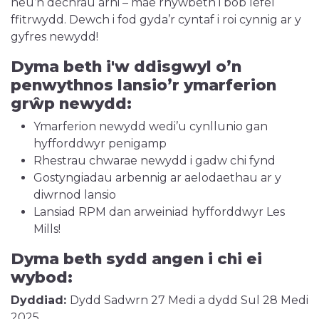
neu’n dechrau arni – mae rhywbeth i bob lefel
ffitrwydd. Dewch i fod gyda’r cyntaf i roi cynnig ar y
gyfres newydd!
Dyma beth i'w ddisgwyl o’n
penwythnos lansio’r ymarferion
grŵp newydd:
Ymarferion newydd wedi’u cynllunio gan
hyfforddwyr penigamp
Rhestrau chwarae newydd i gadw chi fynd
Gostyngiadau arbennig ar aelodaethau ar y
diwrnod lansio
Lansiad RPM dan arweiniad hyfforddwyr Les
Mills!
Dyma beth sydd angen i chi ei
wybod:
Dyddiad:
Dydd Sadwrn 27 Medi a dydd Sul 28 Medi
2025