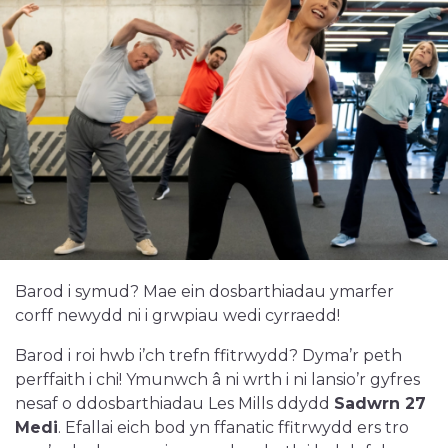
Barod i symud? Mae ein dosbarthiadau ymarfer
corff newydd ni i grwpiau wedi cyrraedd!
Barod i roi hwb i’ch trefn ffitrwydd? Dyma’r peth
perffaith i chi! Ymunwch â ni wrth i ni lansio’r gyfres
nesaf o ddosbarthiadau Les Mills ddydd
Sadwrn 27
Medi
. Efallai eich bod yn ffanatic ffitrwydd ers tro