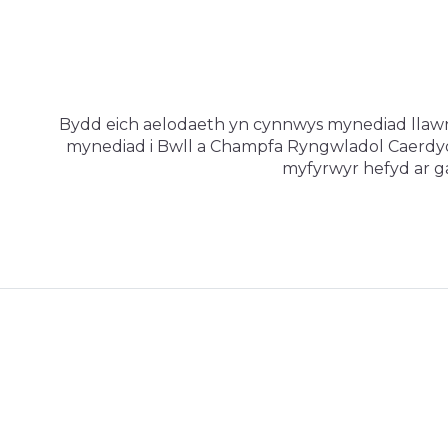
Bydd eich aelodaeth yn cynnwys mynediad llawn i
mynediad i Bwll a Champfa Ryngwladol Caerdy
myfyrwyr hefyd ar ga