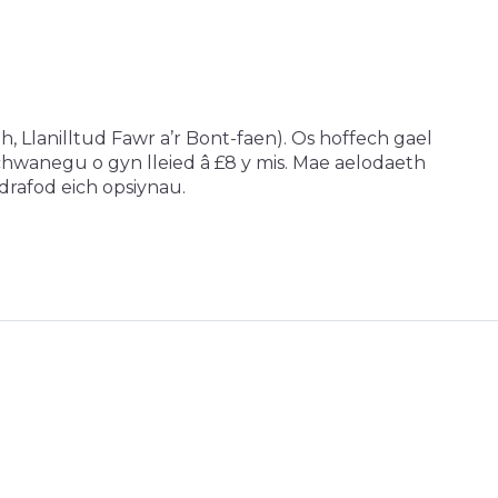
 Llanilltud Fawr a’r Bont-faen). Os hoffech gael
hwanegu o gyn lleied â £8 y mis. Mae aelodaeth
 drafod eich opsiynau.