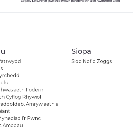
au
Siopa
ifatrwydd
Siop Nofio Zoggs
is
gyrchedd
gelu
ethwasiaeth Fodern
lch Cyflog Rhywiol
draddoldeb, Amrywiaeth a
iant
Mynediad i’r Pwnc
ac Amodau