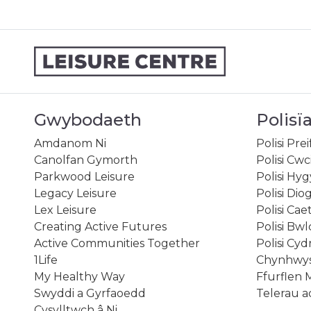
Gwybodaeth
Polisï
Amdanom Ni
Polisi Pre
Canolfan Gymorth
Polisi Cwc
Parkwood Leisure
Polisi Hy
Legacy Leisure
Polisi Dio
Lex Leisure
Polisi Ca
Creating Active Futures
Polisi Bw
Active Communities Together
Polisi Cy
1Life
Chynhwys
My Healthy Way
Ffurflen 
Swyddi a Gyrfaoedd
Telerau 
Cysylltwch â Ni