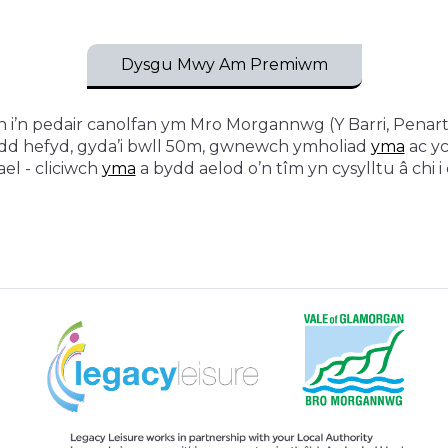
Dysgu Mwy Am Premiwm
’n pedair canolfan ym Mro Morgannwg (Y Barri, Penarth,
dd hefyd, gyda’i bwll 50m, gwnewch ymholiad
yma
ac yc
el - cliciwch
yma
a bydd aelod o’n tîm yn cysylltu â chi i