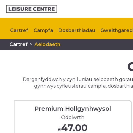
Cartref
Campfa
Dosbarthiadau
Gweithgared
Cartref
>
Aelodaeth
Cynllunio eich Ymweliad
Aelodaeth
Digwyddiad
Darganfyddwch y cynlluniau aelodaeth gorau 
gynnwys cyfleusterau campfa, dosbarthia
Premium Hollgynhwysol
Oddiwrth
47.00
£