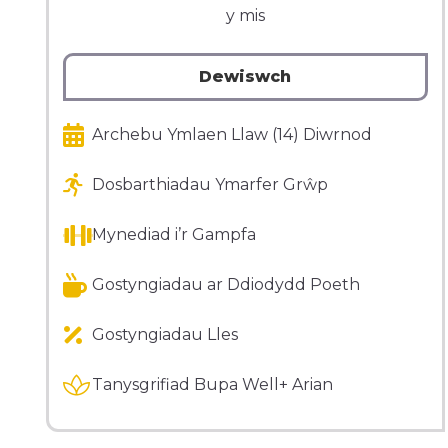
y mis
Dewiswch
Archebu Ymlaen Llaw (14) Diwrnod
Dosbarthiadau Ymarfer Grŵp
Mynediad i’r Gampfa
Gostyngiadau ar Ddiodydd Poeth
Gostyngiadau Lles
Tanysgrifiad Bupa Well+ Arian