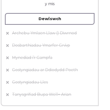
y mis
Dewiswch
Archebu Ymlaen Llaw () Diwrnod
Dosbarthiadau Ymarfer Grŵp
Mynediad i’r Gampfa
Gostyngiadau ar Ddiodydd Poeth
Gostyngiadau Lles
Tanysgrifiad Bupa Well+ Arian