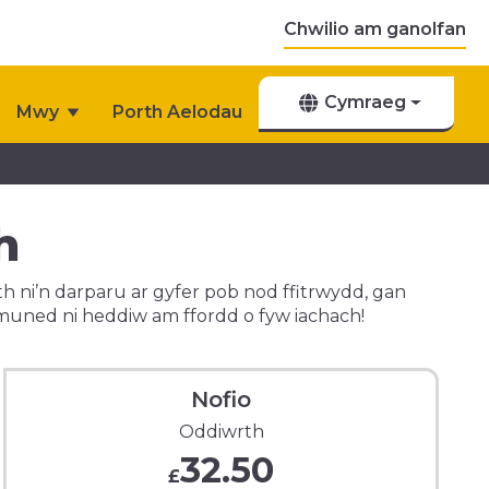
Chwilio am ganolfan
Cymraeg
Mwy
Porth Aelodau
h
ni’n darparu ar gyfer pob nod ffitrwydd, gan
muned ni heddiw am ffordd o fyw iachach!
Nofio
Oddiwrth
32.50
£