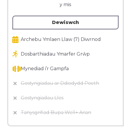
y mis
Dewiswch
Archebu Ymlaen Llaw (7) Diwrnod
Dosbarthiadau Ymarfer Grŵp
Mynediad i’r Gampfa
Gostyngiadau ar Ddiodydd Poeth
Gostyngiadau Lles
Tanysgrifiad Bupa Well+ Arian