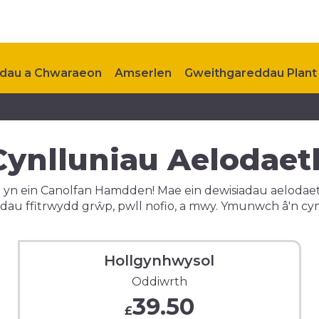
dau a Chwaraeon
Amserlen
Gweithgareddau Plant
au i Ddod
Cysylltu â Ni
Cynlluniau Aelodaet
yn ein Canolfan Hamdden! Mae ein dewisiadau aelodaeth 
dau ffitrwydd grŵp, pwll nofio, a mwy. Ymunwch â'n cy
Hollgynhwysol
Oddiwrth
39.50
£