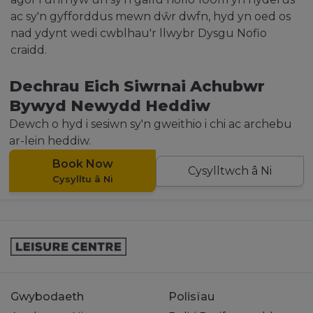
ac sy'n gyfforddus mewn dŵr dwfn, hyd yn oed os
nad ydynt wedi cwblhau'r llwybr Dysgu Nofio
craidd.
Dechrau Eich Siwrnai Achubwr
Bywyd Newydd Heddiw
Dewch o hyd i sesiwn sy'n gweithio i chi ac archebu
ar-lein heddiw.
Book Now
Cysylltwch â Ni
Cysylltu â Ni
Gwybodaeth
Polisïau