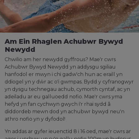
Am Ein Rhaglen Achubwr Bywyd
Newydd
Chwilio am her newydd gyffrous? Mae'r cwrs
Achubwr Bywyd Newydd yn addysgu sgiliau
hanfodol er mwyn i chi gadw'ch hun ac eraill yn
ddiogel yn y dŵr ac o'i gwmpas. Bydd y cyfranogwyr
yn dysgu technegau achub, cymorth cyntaf, ac yn
adeiladu ar eu galluoedd nofio. Mae'r cwrs yma
hefyd yn fan cychwyn gwych i'r rhai sydd â
diddordeb mewn dod yn achubwr bywyd neu'n
athro nofio yn y dyfodol!
Yn addas ar gyfer ieuenctid 8 i 16 oed, mae'r cwrs ar
agor i unrhyw un sy'n gallu nofio 100m yn hyderus