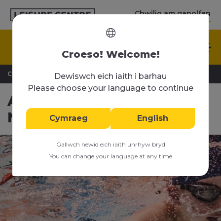
Chwilio am ganolfan
Cymraeg
Croeso! Welcome!
>
>
Cartref
Gwersi nofio
Cyrsiau Achubwr
Dewiswch eich iaith i barhau
Please choose your language to continue
Achubwr Bywyd
Newydd
Cymraeg
English
Gallwch newid eich iaith unrhyw bryd
You can change your language at any time