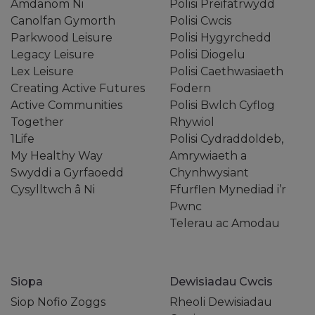
Amdanom Ni
Polisi Preifatrwydd
Canolfan Gymorth
Polisi Cwcis
Parkwood Leisure
Polisi Hygyrchedd
Legacy Leisure
Polisi Diogelu
Lex Leisure
Polisi Caethwasiaeth
Creating Active Futures
Fodern
Active Communities
Polisi Bwlch Cyflog
Together
Rhywiol
1Life
Polisi Cydraddoldeb,
My Healthy Way
Amrywiaeth a
Swyddi a Gyrfaoedd
Chynhwysiant
Cysylltwch â Ni
Ffurflen Mynediad i’r
Pwnc
Telerau ac Amodau
Siopa
Dewisiadau Cwcis
Siop Nofio Zoggs
Rheoli Dewisiadau